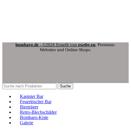
Cookie-Richtlinie (EU)
Produktsicherheit (GPSR)
Vertrag widerrufen
bombaro.de
- ©2026 Erstellt von
eweby.eu
. Premium-
Websites und Online-Shops.
Suche
Kanister Bar
Feuerlöscher Bar
Bierträger
Retro-Blechschilder
Bombaro-Kiste
Galerie