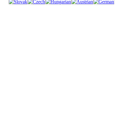
Produktkategorien
Kanister-Bars
Feuerlöscher-Bars
Bierträger
Bombaro Kisten
Retro Blechschilder
Galerie
Nützliche Links
Impressum
Allgemeine Geschäftsbedingungen
Widerrufsbelehrung
Datenschutzrichtlinie