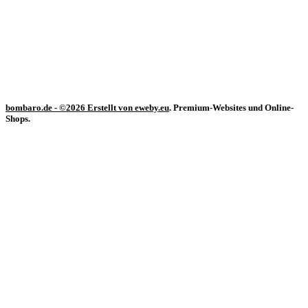
Widerrufsbelehrung
Datenschutzrichtlinie
Cookie-Richtlinie (EU)
Produktsicherheit (GPSR)
Vertrag widerrufen
bombaro.de
- ©2026 Erstellt von
eweby.eu
. Premium-Websites und Online-
Shops.