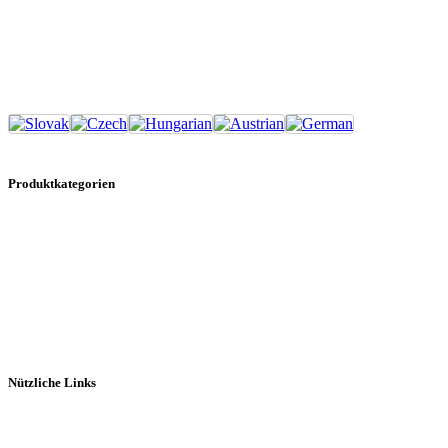
Produktkategorien
Kanister-Bars
Feuerlöscher-Bars
Bierträger
Bombaro Kisten
Retro Blechschilder
Galerie
Nützliche Links
Impressum
Allgemeine Geschäftsbedingungen