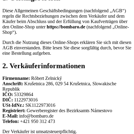
Diese Allgemeinen Geschäftsbedingungen (nachfolgend „AGB“)
regeln die Rechtsbeziehungen zwischen dem Verkäufer und dem
Käufer beim Abschluss und der Erfüllung von Kaufverträgen über
den Online-Shop unter
https://bombaro.de
(nachfolgend „Online-
Shop“).
Durch die Nutzung dieses Online-Shops erklären Sie sich mit diesen
AGB einverstanden. Bitte lesen Sie diese sorgfältig durch, bevor Sie
eine Bestellung aufgeben.
2. Verkäuferinformationen
Firmenname:
Róbert Zelnický
Anschrift:
Krušetnica 286, 029 54 Krušetnica, Slowakische
Republik
IČO:
53329864
DIČ:
1122973016
USt-IdNr.:
SK1122973016
Registriert:
Gewerberegister des Bezirksamts Námestovo
E-Mail:
info@bombaro.de
Telefon:
+421 950 312 473
Der Verkäufer ist umsatzsteuerpflichtig.