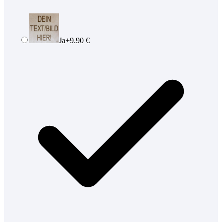
Ja
+
9.90
€