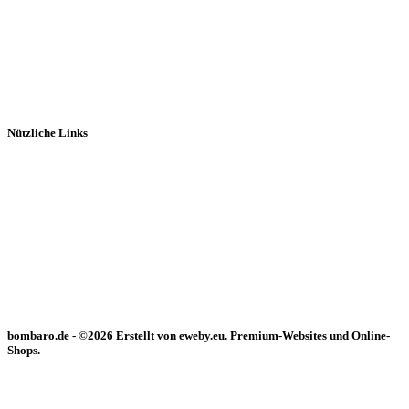
Feuerlöscher-Bars
Bierträger
Bombaro Kisten
Retro Blechschilder
Galerie
Nützliche Links
Impressum
Allgemeine Geschäftsbedingungen
Widerrufsbelehrung
Datenschutzrichtlinie
Cookie-Richtlinie (EU)
Produktsicherheit (GPSR)
Vertrag widerrufen
bombaro.de
- ©2026 Erstellt von
eweby.eu
. Premium-Websites und Online-
Shops.