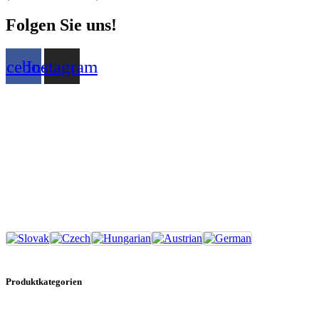
Folgen Sie uns!
acebook
Instagram
Produktkategorien
Kanister-Bars