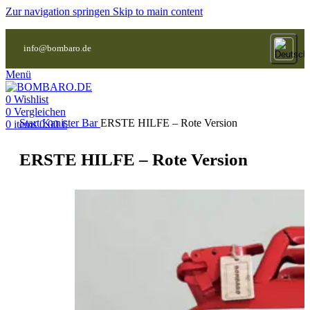
Zur navigation springen
Skip to main content
info@bombaro.de
Menü
0
Wishlist
0
Vergleichen
Start
Kanister Bar
ERSTE HILFE – Rote Version
0
items
0.00
€
ERSTE HILFE – Rote Version